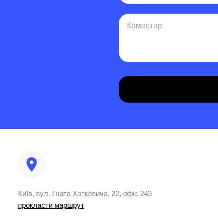
Київ, вул. Гната Хоткевича, 22, офіс 243
прокласти маршрут