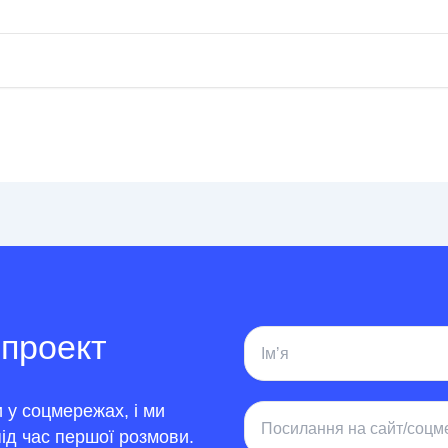
 проект
 у соцмережах, і ми
ід час першої розмови.