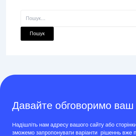
Шукати:
Давайте обговоримо ваш
Надішліть нам адресу вашого сайту або сторінки
зможемо запропонувати варіанти рішеннь вже п