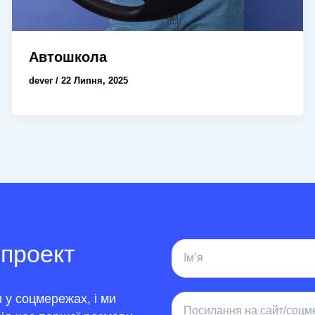
Автошкола
dever
/
22 Липня, 2025
 проект
 у соцмережах, і ми