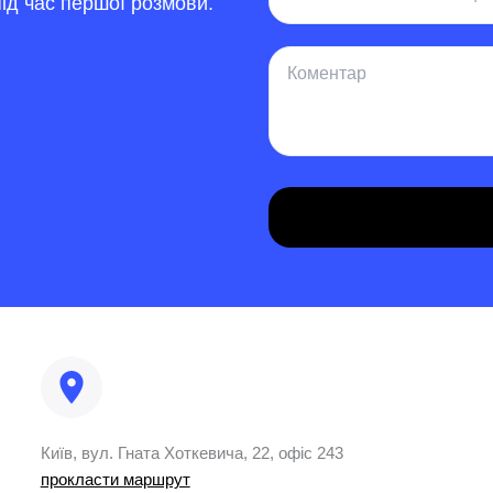
ід час першої розмови.
Київ, вул. Гната Хоткевича, 22, офіс 243
прокласти маршрут