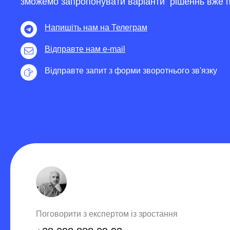
зможемо запропонувати варіанти рішеннь вже п
Напишіть нам на Телеграм
Відправте нам e-mail
Відправте запит з форми зворотнього зв'язку
Поговорити з експертом із зростання